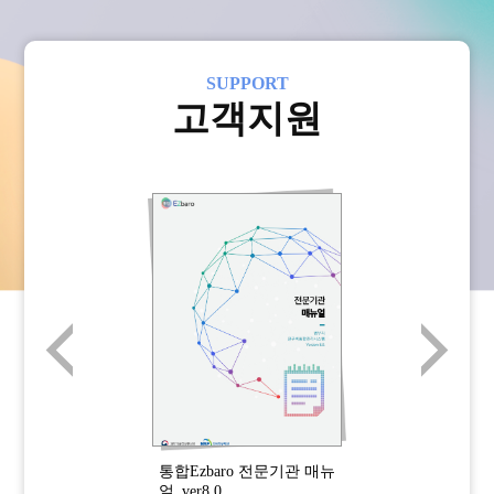
SUPPORT
고객지원
관
통합Ezbaro 전문기관 매뉴
통
얼_ver8.0