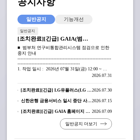
공지사항
일반공지
기능개선
일반공지
[조치완료][긴급] GAIA(범부
처연구비통합관리시스템)  시
■  범부처 연구비통합관리시스템 점검으로 인한 
스템 점검작업 안내 (7/31 
중지 안내

------------------------------------------------------------
12:00 ~ 13:00)
----------------------------------------

1. 작업 일시 :  2026년 07월 31일(금) 12:00 ~ 
13:00 (예정)

2026.07.31
2. 작업 내용

   -  NICE 본인인증 서비스 

[조치완료][긴급] LG유플러스(LG U+) 이용자 본인인증 서비스 이용 안내
2026.07.30
------------------------------------------------------------
---------------------------------------

신한은행 금융서비스 일시 중단 사전안내(2026.07.19(일))
2026.07.15
안녕하세요

통합Ezbaro 시스템 운영팀입니다.

[조치완료][긴급] GAIA 홈페이지 로그인 OTP 알림톡 오류 안내
2026.07.09
아래와 같이  범부처 연구비통합관리시스템 점검
이 있을 예정입니다.

일반공지 더보기
점검내용 : NICE 본인인증 서비스

업무에 불편을 드린점 양해부탁드립니다.
